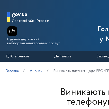
Перейти до основного вмісту
Головна сторінка Державної п
gov.ua
Державні сайти України
Го
у 
Єдиний державний
вебпортал електронних послуг
ДПС у регіоні
Діяльність
Законо
Головна
Анонси
Виникають питання щодо РРО/П
Виникають
телефону