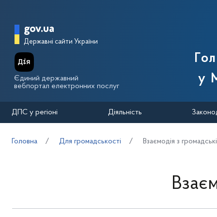
Перейти до основного вмісту
Головна сторінка Державної п
gov.ua
Державні сайти України
Го
у 
Єдиний державний
вебпортал електронних послуг
ДПС у регіоні
Діяльність
Законо
Головна
Для громадськості
Взаємодія з громадськ
Взаєм