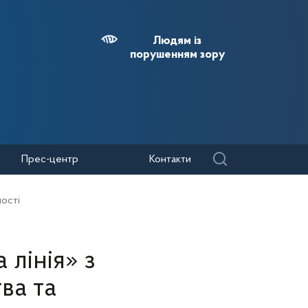
Людям із
порушенням зору
Прес-центр
Контакти
ності
 лінія» з
ва та