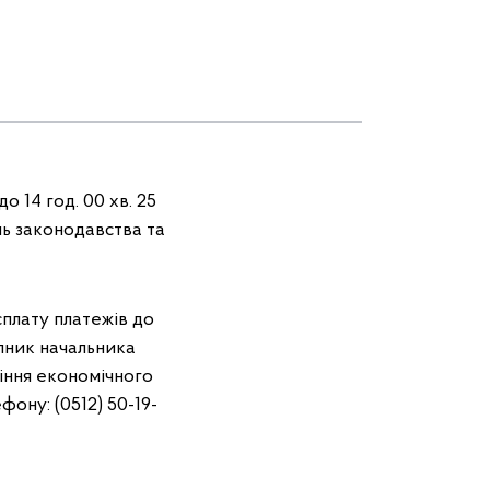
о 14 год. 00 хв. 25
нь законодавства та
сплату платежів до
пник начальника
ління економічного
ону: (0512) 50-19-