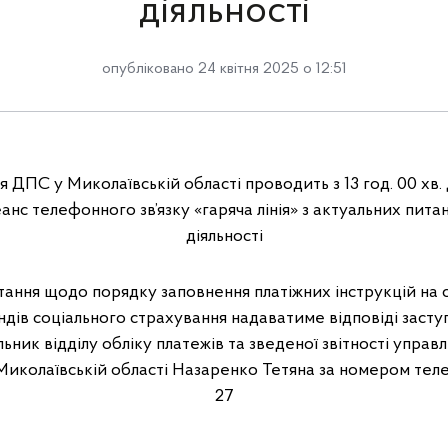
діяльності
опубліковано 24 квітня 2025 о 12:51
 ДПС у Миколаївській області проводить з 13 год. 00 хв. д
еанс телефонного зв’язку «гаряча лінія» з актуальних пита
діяльності
тання щодо порядку заповнення платіжних інструкцій на 
дів соціального страхування надаватиме відповіді засту
льник відділу обліку платежів та зведеної звітності управ
Миколаївській області Назаренко Тетяна за номером телеф
27