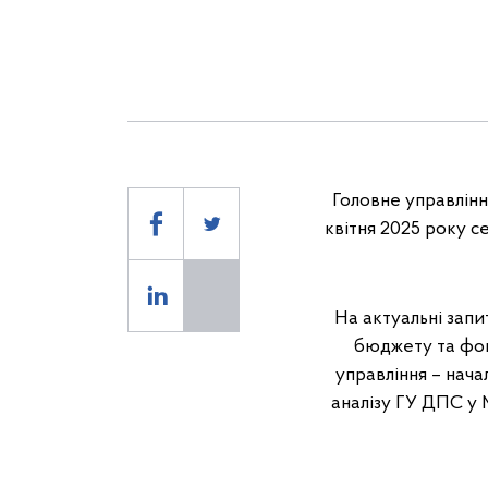
Головне управління
квітня 2025 року с
На актуальні запи
бюджету та фон
управління – нача
аналізу ГУ ДПС у 