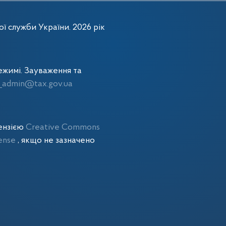
ї служби України. 2026 рік
жимі. Зауваження та
admin@tax.gov.ua
цензією
Creative Commons
cense
, якщо не зазначено