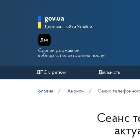
Перейти до основного вмісту
Головна сторінка Держа
gov.ua
Державні сайти України
Єдиний державний
вебпортал електронних послуг
ДПС у регіоні
Діяльність
Головна
Анонси
Сеанс телефонного з
Сеанс те
акту