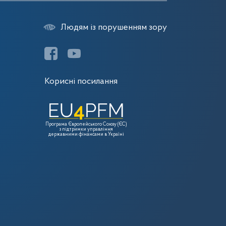
Людям із порушенням зору
Корисні посилання
Програма Європейського Союзу (ЄС)
з підтримки управління
державними фінансами в Україні