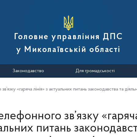
вної податкової служби України
Головне управління ДПС
у Миколаївській області
Законодавство
Для громадськості
в’язку «гаряча лінія» з актуальних питань законодавства та діяль
лефонного зв’язку «гаряча
альних питань законодавст