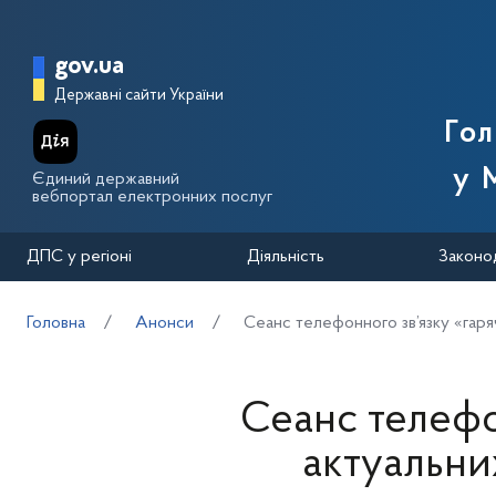
Перейти до основного вмісту
Головна сторінка Державної п
gov.ua
Державні сайти України
Го
у 
Єдиний державний
вебпортал електронних послуг
ДПС у регіоні
Діяльність
Законо
Головна
Анонси
Сеанс телефонного зв’язку «гаряч
Сеанс телефон
актуальни