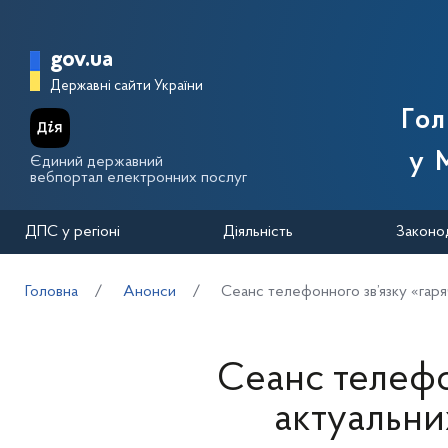
Перейти до основного вмісту
Головна сторінка Державної п
gov.ua
Державні сайти України
Го
у 
Єдиний державний
вебпортал електронних послуг
ДПС у регіоні
Діяльність
Законо
Головна
Анонси
Cеанс телефонного зв’язку «гаряч
Cеанс телефон
актуальни