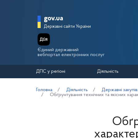
Перейти до основного вмісту
Головна сторінка Держа
gov.ua
Державні сайти України
Єдиний державний
вебпортал електронних послуг
ДПС у регіоні
Діяльність
Головна
Діяльність
Державні закупів
Обґрунтування технічних та якісних харак
Обґр
характе