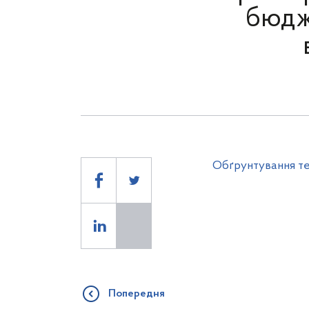
бюдж
Обґрунтування те
Попередня