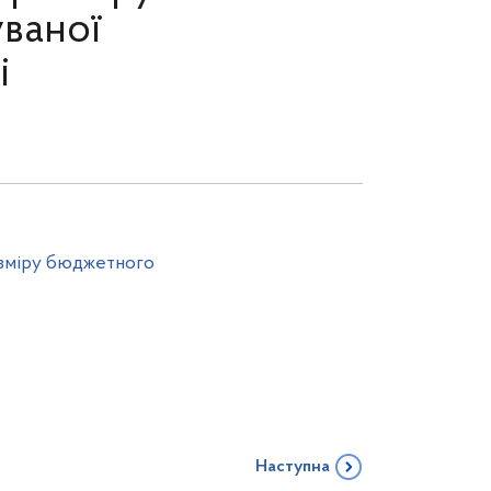
ваної
і
озміру бюджетного
Наступна