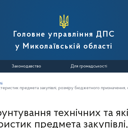
вної податкової служби України
Головне управління ДПС
у Миколаївській області
Законодавство
Для громадськості
лі
теристик предмета закупівлі, розміру бюджетного призначення, о
унтування технічних та як
ристик предмета закупівлі,