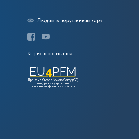
Людям із порушенням зору
Корисні посилання
Програма Європейського Союзу (ЄС)
з підтримки управління
державними фінансами в Україні