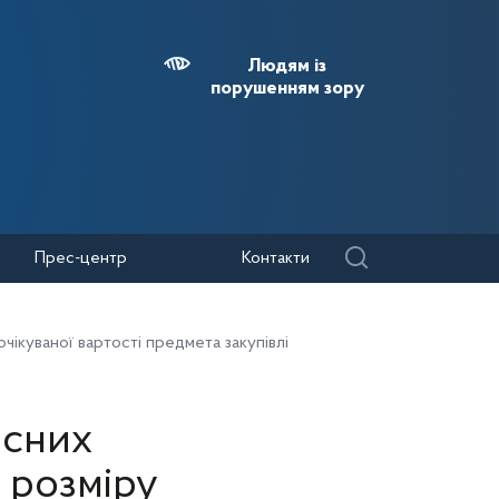
Людям із
порушенням зору
Прес-центр
Контакти
чікуваної вартості предмета закупівлі
існих
 розміру