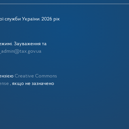
ї служби України. 2026 рік
жимі. Зауваження та
admin@tax.gov.ua
цензією
Creative Commons
cense
, якщо не зазначено