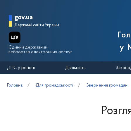
Перейти до основного вмісту
Головна сторінка Державної п
gov.ua
Державні сайти України
Го
у 
Єдиний державний
вебпортал електронних послуг
ДПС у регіоні
Діяльність
Законо
Головна
Для громадськості
Звернення громадян
Розгл