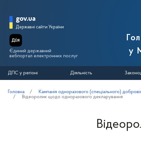
Перейти до основного вмісту
Головна сторінка Державної п
gov.ua
Державні сайти України
Го
у 
Єдиний державний
вебпортал електронних послуг
ДПС у регіоні
Діяльність
Законо
Головна
Кампанія одноразового (спеціального) добровіл
Відеоролик щодо одноразового декларування
Відеоро