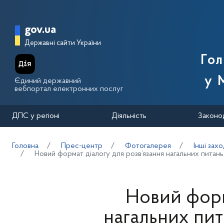
Перейти до основного вмісту
Головна сторінка Державної п
gov.ua
Державні сайти України
Го
у 
Єдиний державний
вебпортал електронних послуг
ДПС у регіоні
Діяльність
Законо
Головна
Прес-центр
Фотогалерея
Інші зах
Новий формат діалогу для розв’язання нагальних питан
Новий форм
нагальних пит