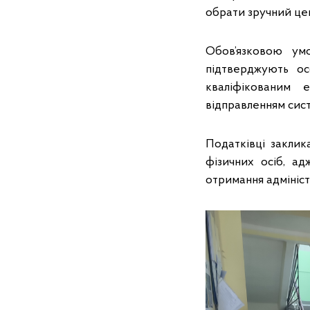
обрати зручний цен
Обов’язковою ум
підтверджують ос
кваліфікованим 
відправленням сис
Податківці закли
фізичних осіб, а
отримання адмініст