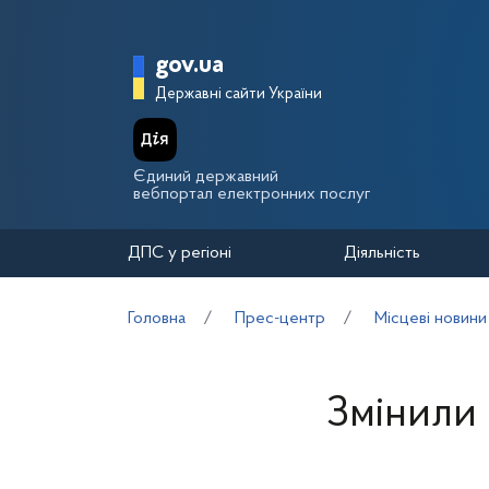
Перейти до основного вмісту
Головна сторінка Держа
gov.ua
Державні сайти України
Єдиний державний
вебпортал електронних послуг
ДПС у регіоні
Діяльність
Головна
Прес-центр
Місцеві новини
Змінили 