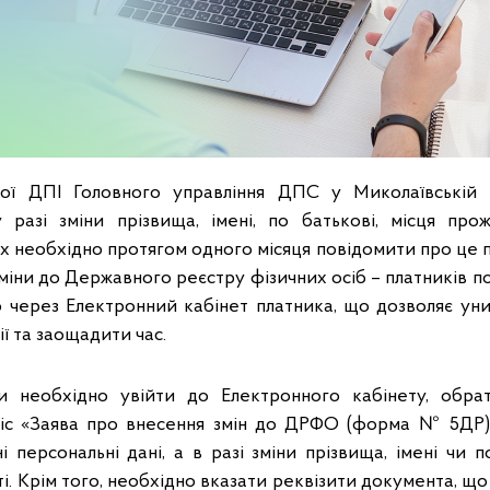
кої ДПІ Головного управління ДПС у Миколаївській 
 разі зміни прізвища, імені, по батькові, місця про
х необхідно протягом одного місяця повідомити про це п
зміни до Державного реєстру фізичних осіб – платників п
 через Електронний кабінет платника, що дозволяє уни
ії та заощадити час.
и необхідно увійти до Електронного кабінету, обр
іс «Заява про внесення змін до ДРФО (форма № 5ДР)»
і персональні дані, а в разі зміни прізвища, імені чи 
і. Крім того, необхідно вказати реквізити документа, що 