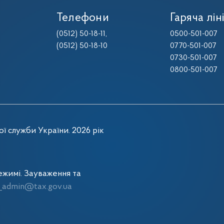
Телефони
Гаряча лін
(0512) 50-18-11
,
0500-501-007
(0512) 50-18-10
0770-501-007
0730-501-007
0800-501-007
ї служби України. 2026 рік
жимі. Зауваження та
admin@tax.gov.ua