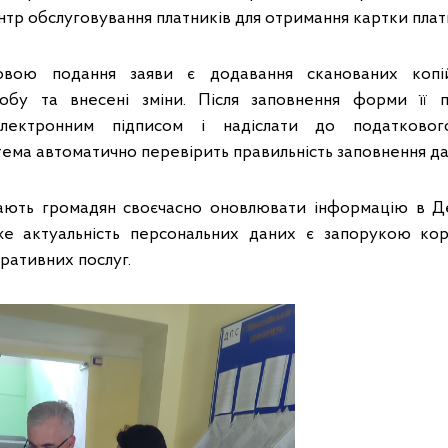
тр обслуговування платників для отримання картки плат
овою подання заяви є додавання сканованих копі
обу та внесені зміни. Після заповнення форми її п
електронним підписом і надіслати до податково
тема автоматично перевірить правильність заповнення да
кають громадян своєчасно оновлювати інформацію в Д
дже актуальність персональних даних є запорукою кор
ративних послуг.