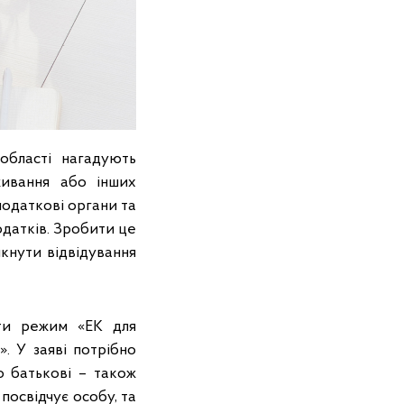
області нагадують
живання або інших
одаткові органи та
одатків. Зробити це
кнути відвідування
ати режим «ЕК для
. У заяві потрібно
по батькові – також
посвідчує особу, та