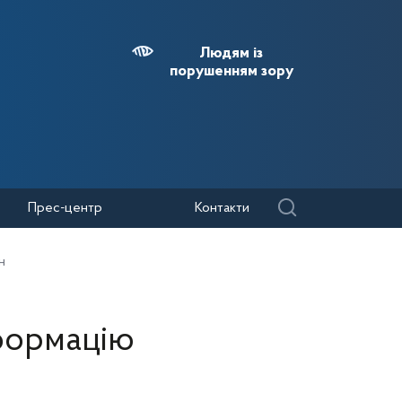
Людям із
порушенням зору
Прес-центр
Контакти
н
нформацію