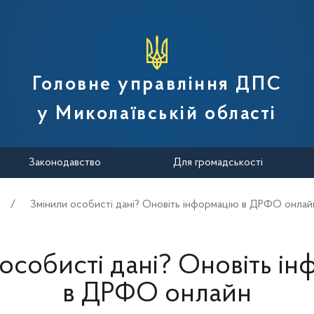
вної податкової служби України
Головне управління ДПС
у Миколаївській області
Законодавство
Для громадськості
Змінили особисті дані? Оновіть інформацію в ДРФО онлай
особисті дані? Оновіть і
в ДРФО онлайн