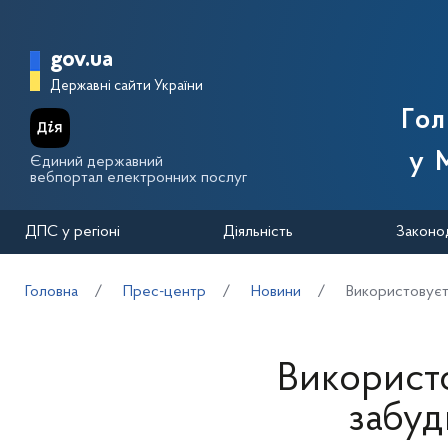
Перейти до основного вмісту
Головна сторінка Державної п
gov.ua
Державні сайти України
Го
у 
Єдиний державний
вебпортал електронних послуг
ДПС у регіоні
Діяльність
Законо
Головна
Прес-центр
Новини
Використовуєт
Використо
забуд