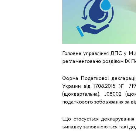
Головне управління ДПС у Мик
регламентовано розділом ІХ По
Форма Податкової декларації
України від 17.08.2015 № 71
(щоквартальна), J08002 (що
податкового зобов’язання за в
Що стосується декларування 
випадку заповнюються такі дод