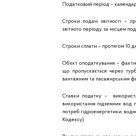
Податковий період – календар
Строки подачі звітності – п
звітного періоду, за місцем по
Строки сплати – протягом 10 дн
Об’єкт оподаткування – факти
що пропускається через турб
вантажним та пасажирським фл
Ставки податку – використан
використання підземних вод пі
потреб гідроенергетики, водног
Кодексу).