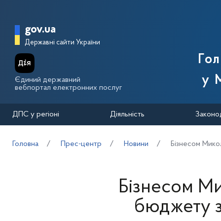
Перейти до основного вмісту
Головна сторінка Державної п
gov.ua
Державні сайти України
Го
у 
Єдиний державний
вебпортал електронних послуг
ДПС у регіоні
Діяльність
Законо
Головна
Прес-центр
Новини
Бізнесом Мико
Бізнесом М
бюджету з