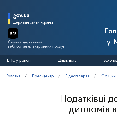
Перейти до основного вмісту
Головна сторінка Державної п
gov.ua
Державні сайти України
Го
у 
Єдиний державний
вебпортал електронних послуг
ДПС у регіоні
Діяльність
Законо
Головна
Прес-центр
Відеогалерея
Офіційні
Податківці д
дипломів 