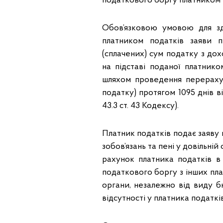
податкового боргу платником по
Обов’язковою умовою для зд
платником податків заяви 
(сплачених) сум податку з до
на підставі поданої платнико
шляхом проведення перераху
податку) протягом 1095 днів в
43.3 ст. 43 Кодексу).
Платник податків подає заяву
зобов’язань та пені у довільні
рахунок платника податків в
податкового боргу з інших пл
органи, незалежно від виду б
відсутності у платника податків