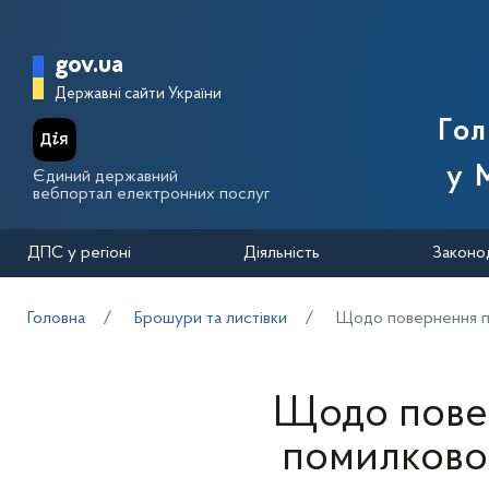
Перейти до основного вмісту
Головна сторінка Державної п
gov.ua
Державні сайти України
Го
у 
Єдиний державний
вебпортал електронних послуг
ДПС у регіоні
Діяльність
Законо
Головна
Брошури та листівки
Щодо повернення пл
Щодо повер
помилково 