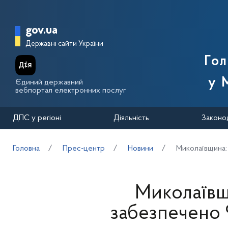
Перейти до основного вмісту
Головна сторінка Державної п
gov.ua
Державні сайти України
Го
у 
Єдиний державний
вебпортал електронних послуг
ДПС у регіоні
Діяльність
Законо
Головна
Прес-центр
Новини
Миколаївщина: 
Миколаївщ
забезпечено 