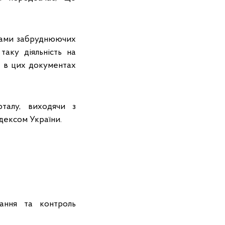
идами забруднюючих
аку діяльність на
е в цих документах
талу, виходячи з
дексом України.
ання та контроль