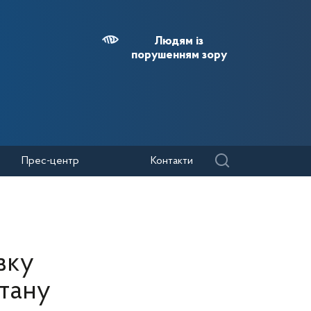
Людям із
порушенням зору
Прес-центр
Контакти
вку
тану