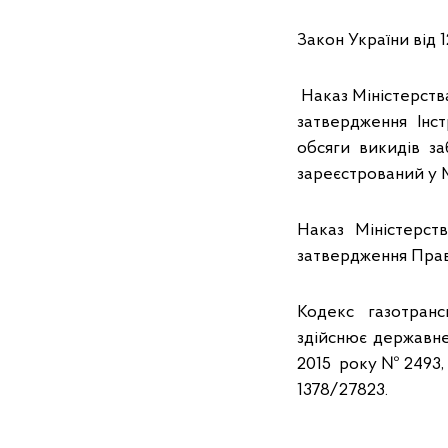
Закон України від 1
Наказ Міністерства
затвердження Інс
обсяги викидів з
зареєстрований у М
Наказ Міністерст
затвердження Прав
Кодекс газотранс
здійснює державне
2015 року № 2493, 
1378/27823.