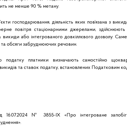
ить не менше 90 % метану.
’єкти господарювання, діяльність яких пов’язана з вик
ерне повітря стаціонарними джерелами, здійснюють т
на викиди або інтегрованого довкіллєвого дозволу. Сам
 та обсяги забруднюючих речовин.
го податку платники визначають самостійно щоквар
 викидів та ставок податку, встановлених Податковим ко
ід 16.07.2024 № 3855-IX «Про інтегроване запобіг
уднення».