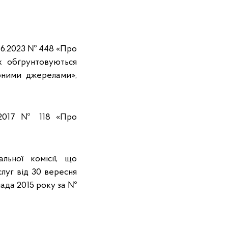
.06.2023 № 448 «Про
х обґрунтовуються
рними джерелами»,
3.2017 № 118 «Про
льної комісії, що
луг від 30 вересня
пада 2015 року за №