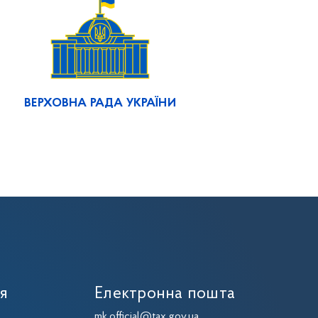
ВЕРХОВНА РАДА УКРАЇНИ
ія
Електронна пошта
mk.official@tax.gov.ua