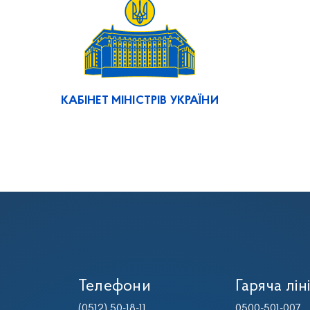
КАБІНЕТ МІНІСТРІВ УКРАЇНИ
Телефони
Гаряча лін
(0512) 50-18-11
,
0500-501-007