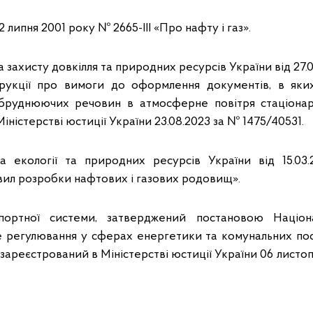
2 липня 2001 року № 2665-ІІІ «Про нафту і газ».
 захисту довкілля та природних ресурсів України від 27
трукції про вимоги до оформлення документів, в яки
абруднюючих речовин в атмосферне повітря стаціона
іністерстві юстиції України 23.08.2023 за № 1475/40531.
ва екології та природних ресурсів України від 15.0
ил розробки нафтових і газових родовищ».
портної системи, затверджений постановою Націона
 регулювання у сферах енергетики та комунальних пос
зареєстрований в Міністерстві юстиції України 06 листо