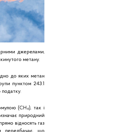
арними джерелами,
икинутого метану.
ідно до яких метан
рупи пунктом 243.1
 податку.
мулою (СН₄), так і
визначає природний
прямо відносять газ
ми передбачає, що