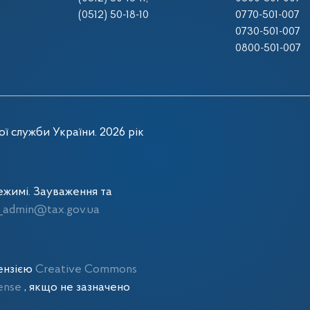
(0512) 50-18-10
0770-501-007
0730-501-007
0800-501-007
ї служби України. 2026 рік
жимі. Зауваження та
admin@tax.gov.ua
цензією
Creative Commons
cense
, якщо не зазначено