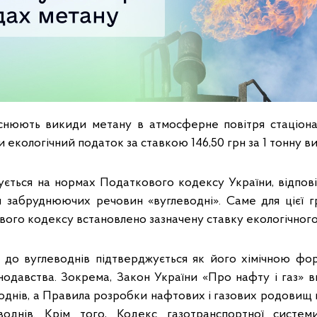
ійснюють викиди метану в атмосферне повітря стаціон
екологічний податок за ставкою 146,50 грн за 1 тонну в
тується на нормах Податкового кодексу України, відпов
 забруднюючих речовин «вуглеводні». Саме для цієї г
вого кодексу встановлено зазначену ставку екологічного
 до вуглеводнів підтверджується як його хімічною фор
одавства. Зокрема, Закон України «Про нафту і газ» 
воднів, а Правила розробки нафтових і газових родовищ 
воднів. Крім того, Кодекс газотранспортної систе