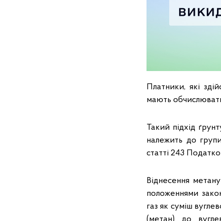
Платники, які зд
мають обчислювати 
Такий підхід ґрун
належить до групи
статті 243 Податко
Віднесення метану
положеннями закон
газ як суміш вугле
(метан) до вугле