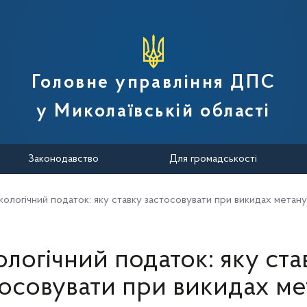
вної податкової служби України
Головне управління ДПС
у Миколаївській області
Законодавство
Для громадськості
кологічний податок: яку ставку застосовувати при викидах метану
ологічний податок: яку ста
тосовувати при викидах ме