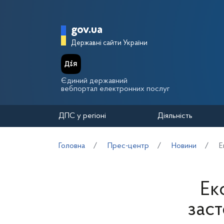
Перейти до основного вмісту
Головна сторінка Держа
gov.ua
Державні сайти України
Єдиний державний
вебпортал електронних послуг
ДПС у регіоні
Діяльність
Головна
Прес-центр
Новини
Е
Ек
зас