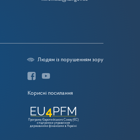
Людям із порушенням зору
Корисні посилання
Програма Європейського Союзу (ЄС)
з підтримки управління
державними фінансами в Україні