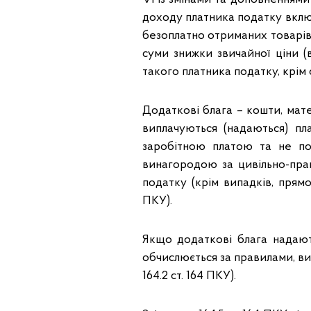
доходу платника податку включ
безоплатно отриманих товарів (
суми знижки звичайної ціни (в
такого платника податку, крім сум
Додаткові блага – кошти, матер
виплачуються (надаються) п
заробітною платою та не по
винагородою за цивільно-пра
податку (крім випадків, прямо 
ПКУ).
Якщо додаткові блага надают
обчислюється за правилами, визна
164.2 ст. 164 ПКУ).