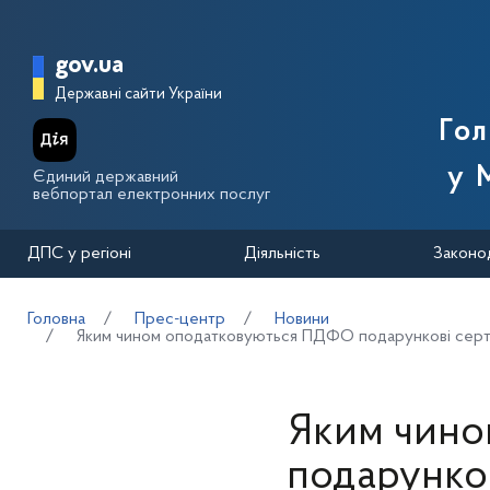
Перейти до основного вмісту
Головна сторінка Державної п
gov.ua
Державні сайти України
Го
у 
Єдиний державний
вебпортал електронних послуг
ДПС у регіоні
Діяльність
Законо
Головна
Прес-центр
Новини
Яким чином оподатковуються ПДФО подарункові серти
Яким чино
подарунков