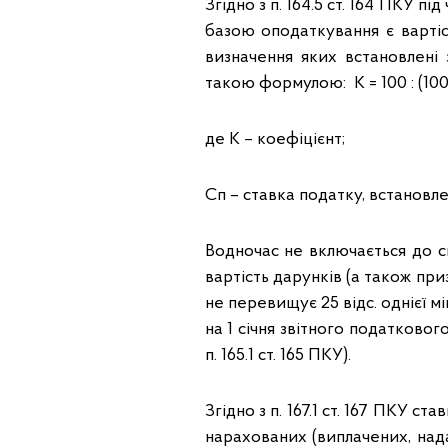
Згідно з п. 164.5 ст. 164 ПКУ п
базою оподаткування є вартіс
визначення яких встановлені 
такою формулою: К = 100 : (100 
де К – коефіцієнт;
Сп – ставка податку, встановле
Водночас не включається до с
вартість дарунків (а також пр
не перевищує 25 відс. однієї мі
на 1 січня звітного податкового
п. 165.1 ст. 165 ПКУ).
Згідно з п. 167.1 ст. 167 ПКУ с
нарахованих (виплачених, надани