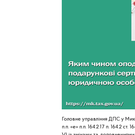
Головне управління ДПС у Мико
п.п. «е» п.п. 164.2.17 п. 164.2 
VI із змінами та доповненнями